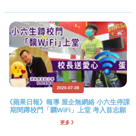
2020-07-08
《蘋果日報》報導 屋企無網絡 小六生停課
期間蹲校門「黐WiFi」上堂 考入首志願
更多 》