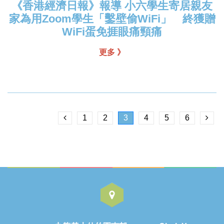
《香港經濟日報》報導 小六學生寄居親友
家為用Zoom學生「鑿壁偷WiFi」 終獲贈
WiFi蛋免捱眼痛頸痛
更多 》
1
2
3
4
5
6