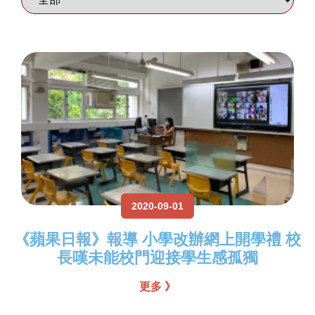
2020-09-01
《蘋果日報》報導 小學改辦網上開學禮 校
長嘆未能校門迎接學生感孤獨
更多 》