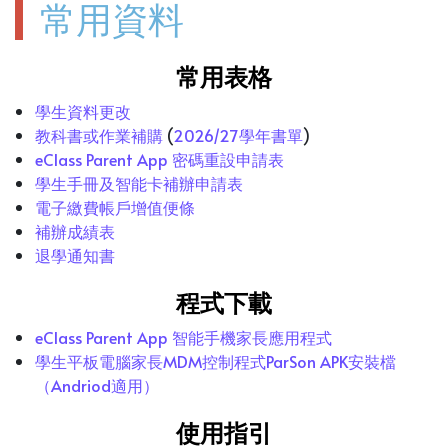
常用資料
常用表格
學生資料更改
教科書或作業補購
(
2026/27學年書單
)
eClass Parent App 密碼重設申請表
學生手冊及智能卡補辦申請表
電子繳費帳戶增值便條
補辦成績表
退學通知書
程式下載
eClass Parent App 智能手機家長應用程式
學生平板電腦家長MDM控制程式ParSon APK安裝檔
（Andriod適用）
使用指引