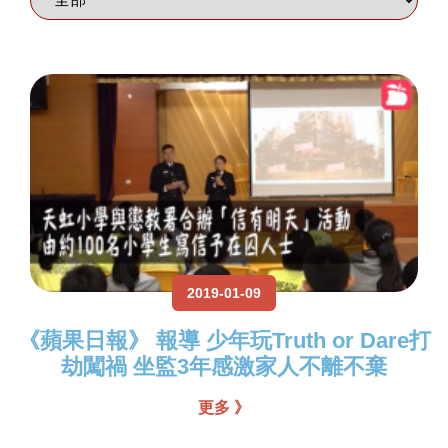
2019-01-09
《蘋果日報》 報導 少年玩Truth or Dare打
劫闖禍 坐監3年感激家人不離不棄
更多 》