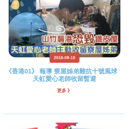
2018-09-16
《香港01》 報導 寮屋姊弟難抗十號風球
天虹愛心老師收留暫避
更多 》