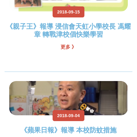
2018-09-15
《親子王》報導 浸信會天虹小學校長 馮耀
章 轉戰津校倡快樂學習
更多 》
2018-09-04
《蘋果日報》報導 本校防蚊措施