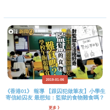
2019-01-06
《香港01》 報導 【跟囚犯做筆友】小學生
寄信給囚友 最想知：監獄的食物難食嗎？
更多 》