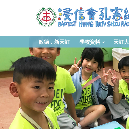
啟德．新天虹
學校資料
天虹大