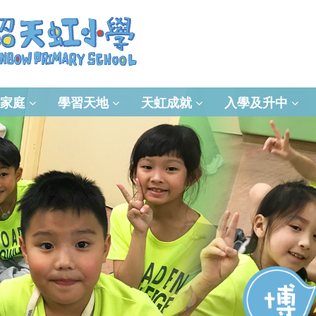
家庭
學習天地
天虹成就
入學及升中
資訊及通訊科技(ICT)