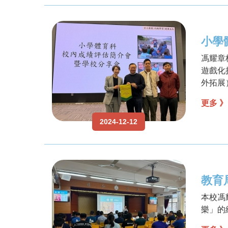
小學
馮耀章
遊戲化
外拓展
更多 》
2024-12-12
教育
本校馮
樂」的