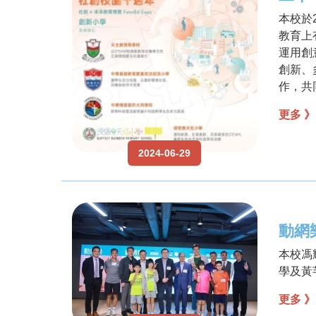
本校於2
教育上
運用創
創新、
作，共
更多 》
2024-06-29
動網
本校馮
學及黃
更多 》