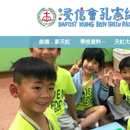
啟德．新天虹
學校資料
天虹大