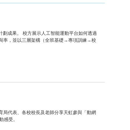
計劃成果。 校方展示人工智能運動平台如何透過
與率，並以三層架構（全班基礎→專項訓練→校
育局代表、各校校長及老師分享天虹參與「動網
活動感受。