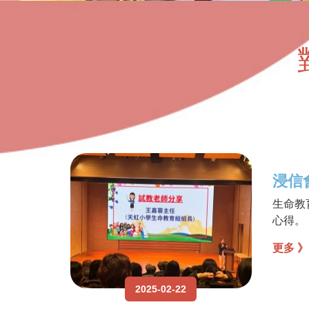
浸信
生命教
心得。
更多 》
2025-02-22