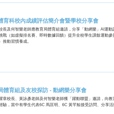
體育科校內成績評估簡介會暨學校分享會
校長及何智樂老師應教育局體育組邀請，分享「動網樂」AI運動
挑戰（如虛擬排名賽、即時數據回饋）提升全校學生課餘運動參
）推動習慣養成。
局體育組及友校探訪 - 動網樂分享會
耀章校長、黃詠彥老師及何智樂老師獲「躍動聯盟」邀請，向教
經驗，當中有學生代表6C 馬匡明、6C 黃芊鯨接受訪問、分享