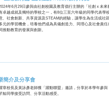
024年6月29日參與由社創校園及教育倡行主辦的「社創 x 未來教育
有卓越成就及獨特的學校之一，有8位三至六年級的同學代表學
意、社會創新、共享資源及STEAM的經驗，讓學生為生活或社
多元的學習機會，培養他們成為具備創造力、同理心及社會責任
同推動教育的發展與創新。
樂簡介及分享會
耀章校長及黃詠彥老師獲「躍動聯盟」邀請，分享於本學年參與「
芊鯨同學接受訪問、分享活動感受。