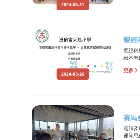
2024-05-31
聖經
聖經科
繪本聖
更多 》
2024-03-26
賽馬
電腦及
運算思