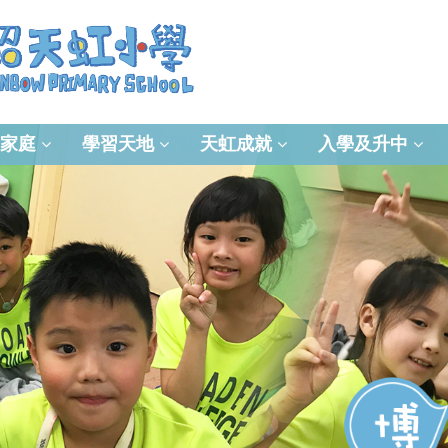
家庭
學習天地
天虹成就
入學及升中
資訊及通訊科技(ICT)