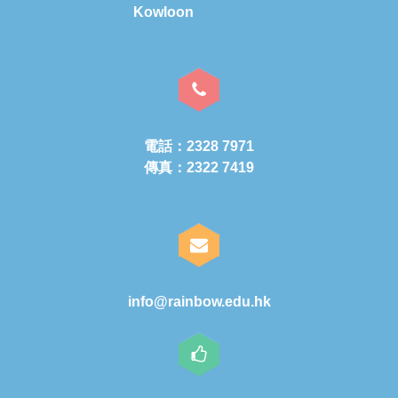
Kowloon
電話：2328 7971
傳真：2322 7419
info@rainbow.edu.hk