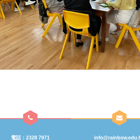
電話：2328 7971
info@rainbow.edu.