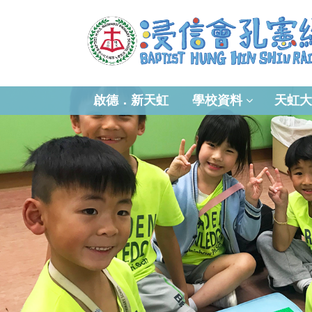
啟德．新天虹
學校資料
天虹大