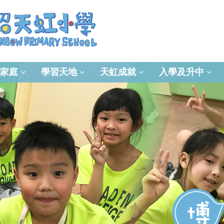
家庭
學習天地
天虹成就
入學及升中
資訊及通訊科技(ICT)