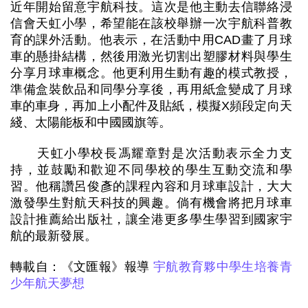
近年開始留意宇航科技。這次是他主動去信聯絡浸
信會天虹小學，希望能在該校舉辦一次宇航科普教
育的課外活動。他表示，在活動中用CAD畫了月球
車的懸掛結構，然後用激光切割出塑膠材料與學生
分享月球車概念。他更利用生動有趣的模式教授，
準備盒裝飲品和同學分享後，再用紙盒變成了月球
車的車身，再加上小配件及貼紙，模擬X頻段定向天
綫、太陽能板和中國國旗等。
天虹小學校長馮耀章對是次活動表示全力支
持，並鼓勵和歡迎不同學校的學生互動交流和學
習。他稱讚呂俊彥的課程內容和月球車設計，大大
激發學生對航天科技的興趣。倘有機會將把月球車
設計推薦給出版社，讓全港更多學生學習到國家宇
航的最新發展。
轉載自：《文匯報》報導
宇航教育夥中學生培養青
少年航天夢想