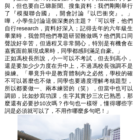
與，但也要自己睇新聞、搜集資料；我們剛剛舉行
了『模擬聯合國』，開會討論『以巴衝突』。」
嘩，小學生討論這個深奧的主題？「可以呀，他們
自行research，資料好深入；記得去年的六年級生
畢業時，我曾問他們專題研習難做嗎？他們異口同
聲說好辛苦，但過程又非常開心，特別是有機會在
嘉賓面前展現成果時，同學都感到滿足自豪。」
正如馮校長所說，小一可以不考試，但去到高小，
還是要加少少力度在升中上，不過馮校長強調不是
操練。「畢竟升中是教育體制內之必然，學校的確
不可以甚麼也不做，同學也要適度理解考核題型，
所以都要做一、兩本練習的（笑），但當中也可以
調節，比如炒寫功課，生字其實抄三次已熟悉，那
麼還有必要抄10次嗎？作句也一樣呀，懂得哪些字
詞是必須就可以了，不用作哪麼多句吧！」