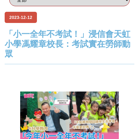
2023-12-12
「小一全年不考試！」浸信會天虹
小學馮耀章校長：考試實在勞師動
眾