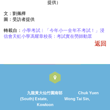
提供）
文：劉佩樺
圖：受訪者提供
轉載自：
小學考試︳「今年小一全年不考試！」浸
信會天虹小學馮耀章校長：考試實在勞師動眾
返回
九龍黃大仙竹園南邨 Chuk Yuen
(South) Estate, Wong Tai Sin,
Kowloon