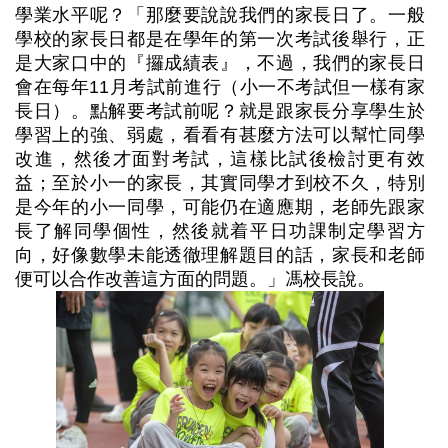
學業水平呢？「那麼要說說我們的家長日了。一般
學校的家長日都是在學年的第一次考試後舉行，正
是大家口中的『攞成績表』，不過，我們的家長日
會在每年11月考試前進行（小一不考試但一樣有家
長日）。點解要考試前呢？就是跟家長分享學生於
學習上的強、弱處，看看有甚麼方法可以幫忙同學
改進，然後才面對考試，這樣比試後檢討更有效
益；至於小一的家長，其實同學才到校不久，特別
是今年的小一同學，可能仍在適應期，老師先跟家
長了解同學個性，然後就着平日功課制定學習方
向，好像數學未能透徹理解題目的話，家長和老師
便可以合作改善這方面的問題。」馮校長說。