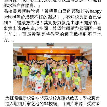
認水漲自會船高。」
馮校長履新時說過「希望用自己的經驗打破happy
school等於成績不好的謎思」，不知校長是否已做
到？「繼續努力吧！其實努力就是由那天開始的，
事實永遠都有進步空間，希望能繼續帶領團隊一齊
向前走，而最希望是將教育的種子散播到不同地
方。」
天虹隨着新校舍即將落成於九龍城啟德，學校將會
進入堪稱兵家之地的34校網。（圖片來源：受訪者