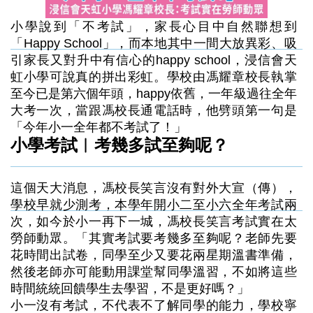
小學說到「不考試」，家長心目中自然聯想到
「Happy School」，而本地其中一間大放異彩、吸
引家長又對升中有信心的happy school，浸信會天
虹小學可說真的拼出彩虹。學校由馮耀章校長執掌
至今已是第六個年頭，happy依舊，一年級過往全年
大考一次，當跟馮校長通電話時，他劈頭第一句是
「今年小一全年都不考試了！」
小學考試︳考幾多試至夠呢？
這個天大消息，馮校長笑言沒有對外大宣（傳），
學校早就少測考，本學年開小二至小六全年考試兩
次，如今於小一再下一城，馮校長笑言考試實在太
勞師動眾。「其實考試要考幾多至夠呢？老師先要
花時間出試卷，同學至少又要花兩星期溫書準備，
然後老師亦可能動用課堂幫同學溫習，不如將這些
時間統統回饋學生去學習，不是更好嗎？」
小一沒有考試，不代表不了解同學的能力，學校寧