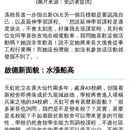
(圖片來源：受訪者提供)
馮校長進一步指出新OLE另一個目標都是要認識自
己，以及延伸學習課程。「想說延伸學習課程是適
度拔尖，不會太刻意，好像我去巡課室時，見到有
位女同學喜孜孜地在砌電動車，我問她喜歡這個活
動嗎？她說非常歡喜！說不定她將來長大後會從事
工程行業啊！而她這份潛能，如沒有參加這活動就
發掘不到了。」
啟德新面貌：水漲船高
天虹屹立在黃大仙竹園多年，處身43校網，但隨着
新校舍即將落成於九龍城啟德，學校將會進入堪稱
兵家之地的34校網，天虹可會有甚麼新面貌？「很
多家長也詢問，我們是不是變名校了？其實，甚麼
是名校呢？不如着眼於新校舍可以帶來更多的可能
性，學校仍然會按學生能力而調校課程，不過社區
的轉變，或許收生的要求是可以提高少少，不能否