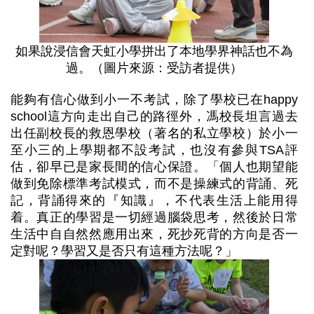
如果說浸信會天虹小學拼出了本地學界神話也不為
過。（圖片來源：受訪者提供）
能夠有信心做到小一不考試，除了學校已在happy
school這方向走出自己的路徑外，馮校長坦言過去
出任副校長的救恩學校（著名的私立學校）於小一
至小三的上學期都不設考試，也沒有參與TSA評
估，卻早已是家長間的信心保證。「個人也期望能
做到免除標準考試模式，而不是操練式的背誦、死
記，背誦得來的『知識』，不代表生活上能用得
着。真正的學習是一切經過腦袋思考，然後於日常
生活中自自然然應用出來，死抄死背的方向是否一
定對呢？學習又是否只有這種方法呢？」