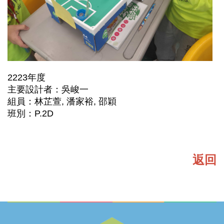
2223年度
主要設計者：吳峻一
組員：林芷萱, 潘家裕, 邵穎
班別：P.2D
返回