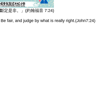
是非。」(約翰福音 7:24)
Be fair, and judge by what is really right.(John7:24)