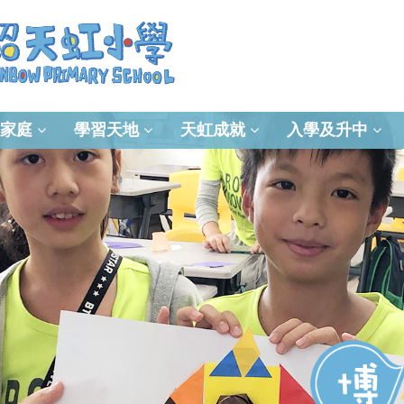
家庭
學習天地
天虹成就
入學及升中
資訊及通訊科技(ICT)