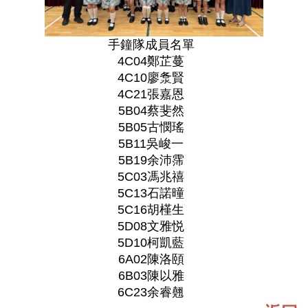
手鐘隊成員名單
4C04鄭芷蔓
4C10廖洜賢
4C21張嘉恩
5B04蔡斐然
5B05古憫瑤
5B11吳峻一
5B19余沛霈
5C03馮兆禧
5C13石諾曈
5C16胡槿生
5D08文雅悦
5D10柯凱藍
6A02陳洛頤
6B03陳以雅
6C23余睿翹