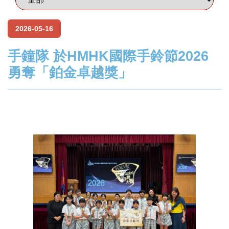
2026-05-16
手鐘隊 於HMHK國際手鈴節2026
勇奪「鉑金卓越獎」