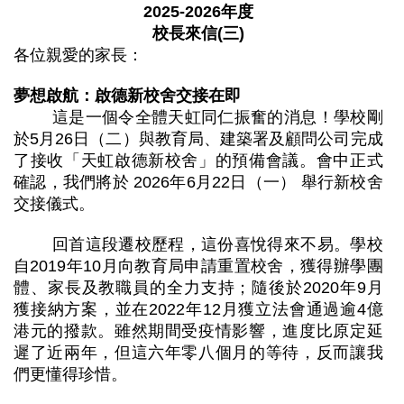
2025-2026年度
校長來信(三)
各位親愛的家長：
夢想啟航：啟德新校舍交接在即
這是一個令全體天虹同仁振奮的消息！學校剛
於5月26日（二）與教育局、建築署及顧問公司完成
了接收「天虹啟德新校舍」的預備會議。會中正式
確認，我們將於 2026年6月22日（一） 舉行新校舍
交接儀式。
回首這段遷校歷程，這份喜悅得來不易。學校
自2019年10月向教育局申請重置校舍，獲得辦學團
體、家長及教職員的全力支持；隨後於2020年9月
獲接納方案，並在2022年12月獲立法會通過逾4億
港元的撥款。雖然期間受疫情影響，進度比原定延
遲了近兩年，但這六年零八個月的等待，反而讓我
們更懂得珍惜。