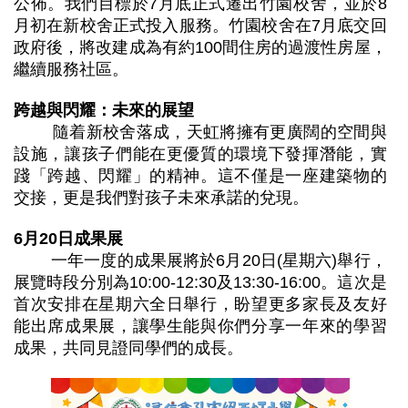
公佈。我們目標於7月底正式遷出竹園校舍，並於8
月初在新校舍正式投入服務。竹園校舍在7月底交回
政府後，將改建成為有約100間住房的過渡性房屋，
繼續服務社區。
跨越與閃耀：未來的展望
隨着新校舍落成，天虹將擁有更廣闊的空間與
設施，讓孩子們能在更優質的環境下發揮潛能，實
踐「跨越、閃耀」的精神。這不僅是一座建築物的
交接，更是我們對孩子未來承諾的兌現。
6
月
20
日成果展
一年一度的成果展將於6月20日(星期六)舉行，
展覽時段分別為10:00-12:30及13:30-16:00。這次是
首次安排在星期六全日舉行，盼望更多家長及友好
能出席成果展，讓學生能與你們分享一年來的學習
成果，共同見證同學們的成長。