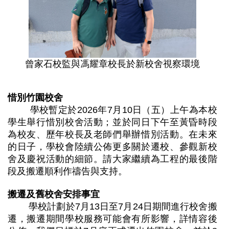
曾家石校監與馮耀章校長於新校舍視察環境
惜別竹園校舍
學校暫定於2026年7月10日（五）上午為本校
學生舉行惜別校舍活動；並於同日下午至黃昏時段
為校友、歷年校長及老師們舉辦惜別活動。在未來
的日子，學校會陸續公佈更多關於遷校、參觀新校
舍及慶祝活動的細節。請大家繼續為工程的最後階
段及搬遷順利作禱告與支持。
搬遷及舊校舍安排事宜
學校計劃於7月13日至7月24日期間進行校舍搬
遷，搬遷期間學校服務可能會有所影響，詳情容後