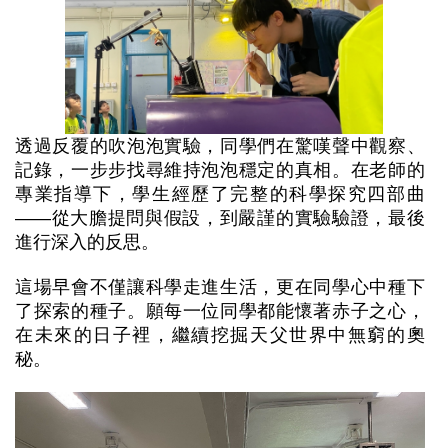
透過反覆的吹泡泡實驗，同學們在驚嘆聲中觀察、
記錄，一步步找尋維持泡泡穩定的真相。在老師的
專業指導下，學生經歷了完整的科學探究四部曲
——從大膽提問與假設，到嚴謹的實驗驗證，最後
進行深入的反思。
這場早會不僅讓科學走進生活，更在同學心中種下
了探索的種子。願每一位同學都能懷著赤子之心，
在未來的日子裡，繼續挖掘天父世界中無窮的奧
秘。