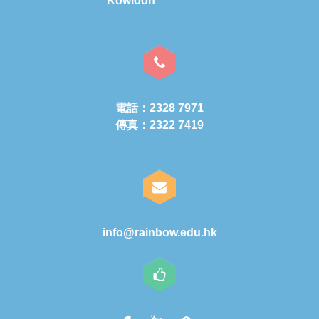
Kowloon
電話：2328 7971
傳真：2322 7419
info@rainbow.edu.hk