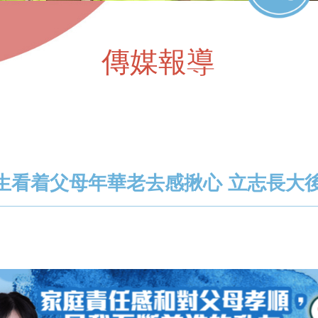
傳媒報導
生看着父母年華老去感揪心 立志長大