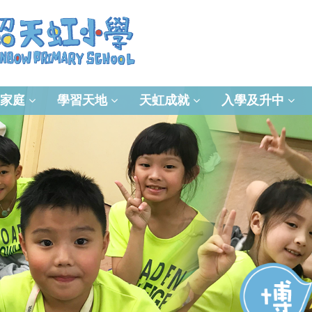
家庭
學習天地
天虹成就
入學及升中
資訊及通訊科技(ICT)