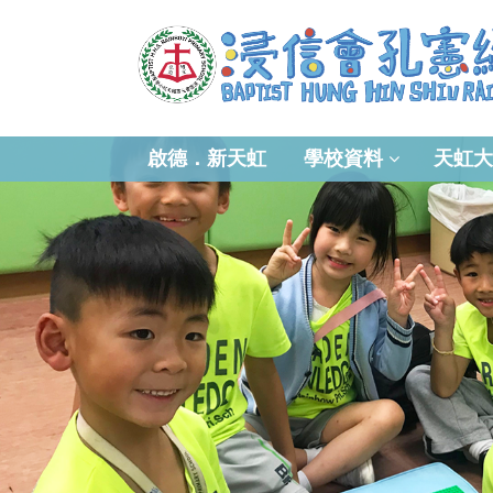
啟德．新天虹
學校資料
天虹大