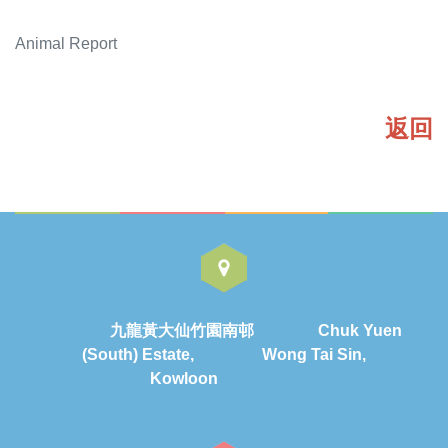
Animal Report
返回
九龍黃大仙竹園南邨 Chuk Yuen
(South) Estate, Wong Tai Sin,
Kowloon